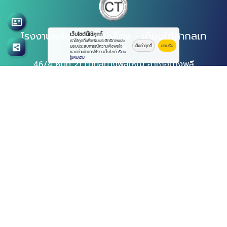
โรงงานผลิตท่อทองเหลือง - เชียนใต้สากลเท
เว็บไซต์นี้ใช้คุกกี้
เราใช้คุกกี้เพื่อเพิ่มประสิทธิภาพและ
รดดิ้ง
ตั้งค่าคุกกี้
ยอมรับ
มอบประสบการณ์ความพึงพอใจ
ของท่านในการใช้งานเว็บไซต์
เรียน
รู้เพิ่มเติม
46/4 หมู่ที่ 21 ตำบลบางพลีใหญ่ อำเภอบางพลี
สมุทรปราการ 10540
เปิดบริการทุกวันเวลา 08:00 - 17:00 น.
อีเมล :
chiandaicd@gmail.com
โทรศัพท์ :
096-379-8367
,
02-346-5419-20
© 2569
โรงงานผลิตท่อทองเหลือง - เชียนใต้สากลเทรดดิ้ง