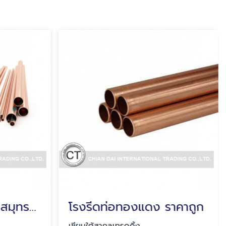
ขายส่งท่อทองแดง สมุทรปราการ
โรงรีดท่อทองแดง ราคาถูก
เชียนใต้สากลเทรดดิ้ง