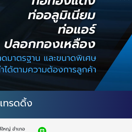
เทรดดิ้ง
ลีใหญ่ อำเภอ