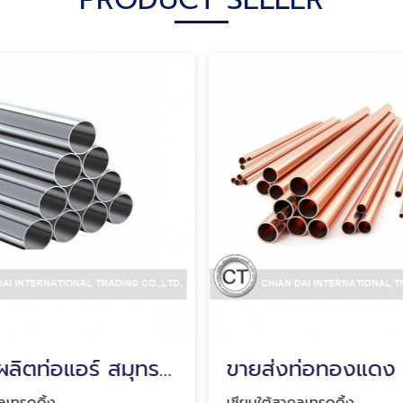
โรงงานผลิตท่อแอร์ สมุทรปราการ
ลเทรดดิ้ง
เชียนใต้สากลเทรดดิ้ง