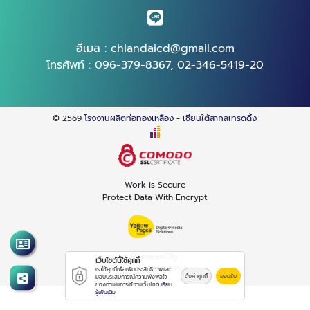
อีเมล :
chiandaicd@gmail.com
โทรศัพท์ :
096-379-8367
,
02-346-5419-20
© 2569
โรงงานผลิตท่อทองเหลือง - เชียนใต้สากลเทรดดิ้ง
Work is Secure
Protect Data With Encrypt
Powered By
เว็บไซต์นี้ใช้คุกกี้
Thailand YellowPages
เราใช้คุกกี้เพื่อเพิ่มประสิทธิภาพและ
ตั้งค่าคุกกี้
ยอมรับ
มอบประสบการณ์ความพึงพอใจ
ของท่านในการใช้งานเว็บไซต์
เรียน
รู้เพิ่มเติม