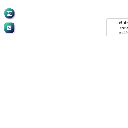
เว็บไซต
เราใช
การใช
4