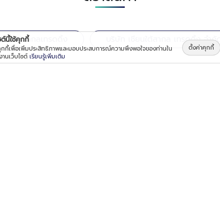
เชียนใต้สากลเทรดดิ้ง
บริษัท เชียนใต้สากล เทรดดิ้ง จำกั
์นี้ใช้คุกกี้
ตั้งค่าคุกกี้
้คุกกี้เพื่อเพิ่มประสิทธิภาพและมอบประสบการณ์ความพึงพอใจของท่านใน
้งานเว็บไซต์
เรียนรู้เพิ่มเติม
โรงงานผลิตท่อทองเหลือง - เชียนใต้สากลเทรดดิ้ง
6/4 หมู่ที่ 21 ตำบลบางพลีใหญ่ อำเภอบางพลี สมุทรปราการ 105
เปิดบริการทุกวันเวลา 08:00 - 17:00 น.